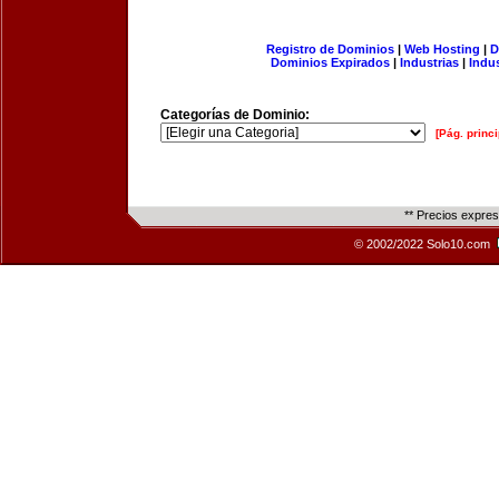
Registro de Dominios
|
Web Hosting
|
D
Dominios Expirados
|
Industrias
|
Indu
Categorías de Dominio:
[Pág. princi
** Precios expre
© 2002/2022 Solo10.com