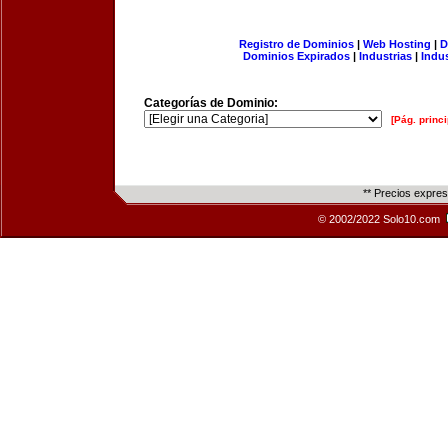
Registro de Dominios
|
Web Hosting
|
D
Dominios Expirados
|
Industrias
|
Indu
Categorías de Dominio:
[Pág. princi
** Precios expre
© 2002/2022 Solo10.com