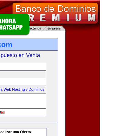
.com
 puesto en Venta
on
,
Web Hosting y Dominios
tas
ealizar una Oferta