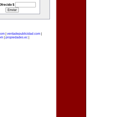
Ofrecido $
com
|
ventadepublicidad.com
|
om
|
propiedades.ec
|