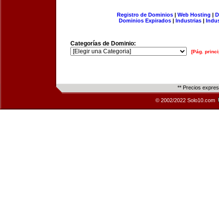
Registro de Dominios
|
Web Hosting
|
D
Dominios Expirados
|
Industrias
|
Indu
Categorías de Dominio:
[Pág. princi
** Precios expre
© 2002/2022 Solo10.com