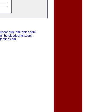
buscadordeinmuebles.com
|
om
|
hotelesdebrasil.com
|
gentina.com
|