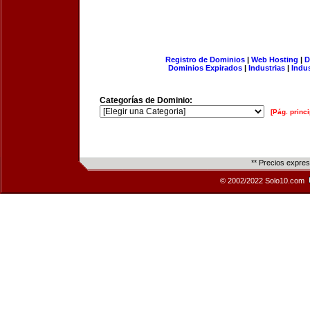
Registro de Dominios
|
Web Hosting
|
D
Dominios Expirados
|
Industrias
|
Indu
Categorías de Dominio:
[Pág. princi
** Precios expre
© 2002/2022 Solo10.com