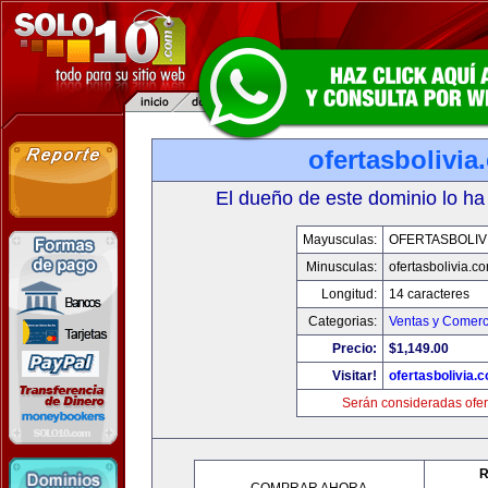
ofertasbolivia
El dueño de este dominio lo ha
Mayusculas:
OFERTASBOLIV
Minusculas:
ofertasbolivia.c
Longitud:
14 caracteres
Categorias:
Ventas y Comerc
Precio:
$1,149.00
Visitar!
ofertasbolivia.
Serán consideradas ofer
R