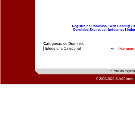
Registro de Dominios
|
Web Hosting
|
D
Dominios Expirados
|
Industrias
|
Indu
Categorías de Dominio:
[Pág. princi
** Precios expre
© 2002/2022 Solo10.com