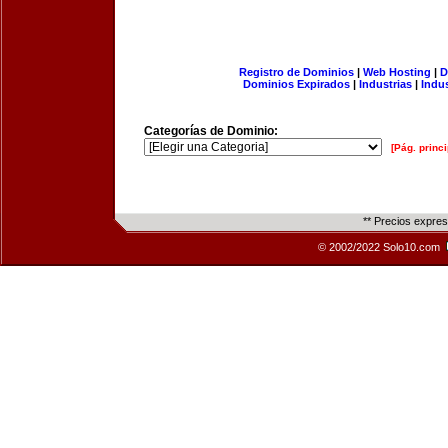
Registro de Dominios
|
Web Hosting
|
D
Dominios Expirados
|
Industrias
|
Indu
Categorías de Dominio:
[Pág. princi
** Precios expre
© 2002/2022 Solo10.com