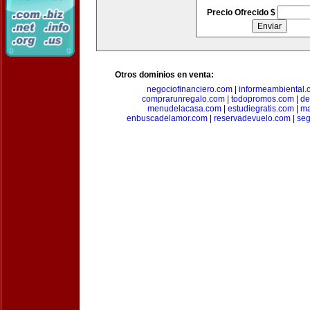
Precio Ofrecido $
Otros dominios en venta:
negociofinanciero.com
|
informeambiental.
comprarunregalo.com
|
todopromos.com
|
de
menudelacasa.com
|
estudiegratis.com
|
ma
enbuscadelamor.com
|
reservadevuelo.com
|
se