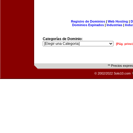
Registro de Dominios
|
Web Hosting
|
D
Dominios Expirados
|
Industrias
|
Indu
Categorías de Dominio:
[Pág. princi
** Precios expre
© 2002/2022 Solo10.com