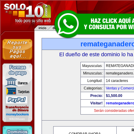
remateganader
El dueño de este dominio lo ha
Mayusculas:
REMATEGANAD
Minusculas:
remateganadero
Longitud:
14 caracteres
Categorias:
Ventas y Comerci
Precio:
$1,500.00
Visitar!
remateganader
Serán consideradas ofer
R