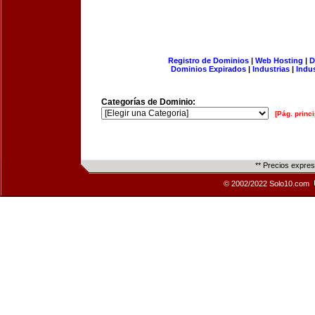
Registro de Dominios
|
Web Hosting
|
D
Dominios Expirados
|
Industrias
|
Indu
Categorías de Dominio:
[Pág. princi
** Precios expre
© 2002/2022 Solo10.com