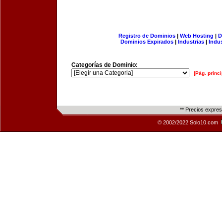
Registro de Dominios
|
Web Hosting
|
D
Dominios Expirados
|
Industrias
|
Indu
Categorías de Dominio:
[Pág. princi
** Precios expre
© 2002/2022 Solo10.com