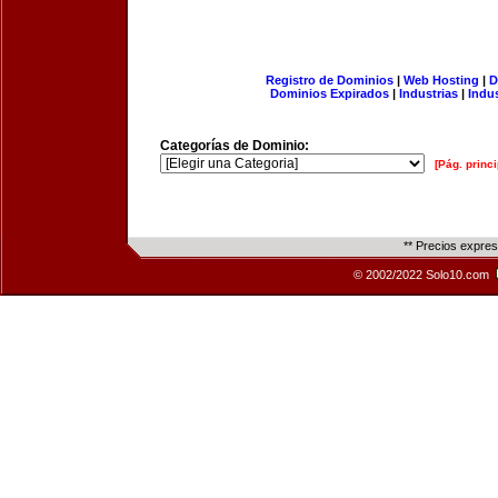
Registro de Dominios
|
Web Hosting
|
D
Dominios Expirados
|
Industrias
|
Indu
Categorías de Dominio:
[Pág. princi
** Precios expre
© 2002/2022 Solo10.com