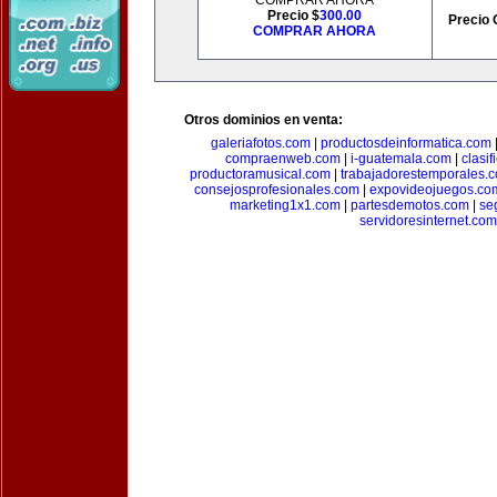
COMPRAR AHORA
Precio $
300.00
Precio 
COMPRAR AHORA
Otros dominios en venta:
galeriafotos.com
|
productosdeinformatica.com
compraenweb.com
|
i-guatemala.com
|
clasi
productoramusical.com
|
trabajadorestemporales.
consejosprofesionales.com
|
expovideojuegos.co
marketing1x1.com
|
partesdemotos.com
|
se
servidoresinternet.com