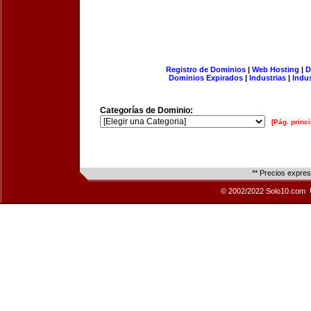
Registro de Dominios
|
Web Hosting
|
D
Dominios Expirados
|
Industrias
|
Indu
Categorías de Dominio:
[Pág. princi
** Precios expre
© 2002/2022 Solo10.com