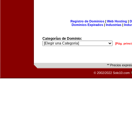
Registro de Dominios
|
Web Hosting
|
D
Dominios Expirados
|
Industrias
|
Indu
Categorías de Dominio:
[Pág. princi
** Precios expre
© 2002/2022 Solo10.com