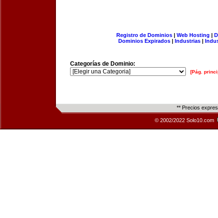
Registro de Dominios
|
Web Hosting
|
D
Dominios Expirados
|
Industrias
|
Indu
Categorías de Dominio:
[Pág. princi
** Precios expre
© 2002/2022 Solo10.com