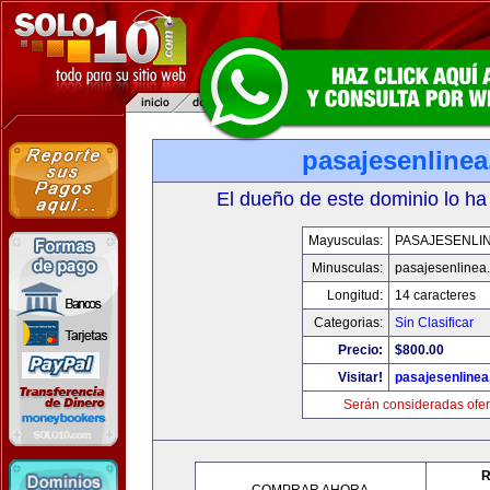
pasajesenline
El dueño de este dominio lo ha
Mayusculas:
PASAJESENLI
Minusculas:
pasajesenlinea
Longitud:
14 caracteres
Categorias:
Sin Clasificar
Precio:
$800.00
Visitar!
pasajesenline
Serán consideradas ofer
R