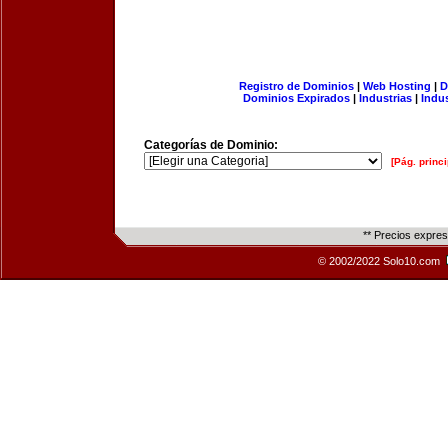
Registro de Dominios
|
Web Hosting
|
D
Dominios Expirados
|
Industrias
|
Indu
Categorías de Dominio:
[Pág. princi
** Precios expre
© 2002/2022 Solo10.com