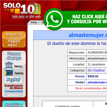
almademujer
El dueño de este dominio lo ha
Mayusculas:
ALMADEMUJ
Minusculas:
almademujer.
Longitud:
11 caracteres
Categorias:
Sin Clasificar
Precio:
$899.00
Visitar!
almademujer
Serán consideradas ofer
R