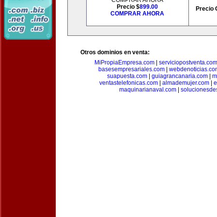
COMPRAR AHORA
Precio $
899.00
Precio 
COMPRAR AHORA
Otros dominios en venta:
MiPropiaEmpresa.com
|
serviciopostventa.co
basesempresariales.com
|
webdenoticias.co
suapuesta.com
|
guiagrancanaria.com
|
m
ventastelefonicas.com
|
almademujer.com
|
e
maquinarianaval.com
|
solucionesde