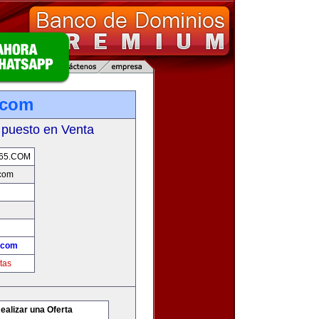
.com
 puesto en Venta
65.COM
.com
.com
tas
ealizar una Oferta