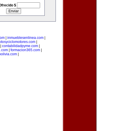
Ofrecido $
com
|
inmueblesenlinea.com
|
tosyciclomotores.com
|
|
contabilidadpyme.com
|
.com
|
formacion365.com
|
olivia.com
|