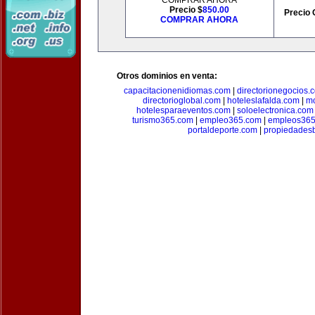
COMPRAR AHORA
Precio $
850.00
Precio 
COMPRAR AHORA
Otros dominios en venta:
capacitacionenidiomas.com
|
directorionegocios.
directorioglobal.com
|
hoteleslafalda.com
|
mo
hotelesparaeventos.com
|
soloelectronica.com
turismo365.com
|
empleo365.com
|
empleos365
portaldeporte.com
|
propiedadesb