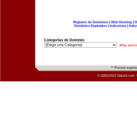
Registro de Dominios
|
Web Hosting
|
D
Dominios Expirados
|
Industrias
|
Indu
Categorías de Dominio:
[Pág. princi
** Precios expre
© 2002/2022 Solo10.com