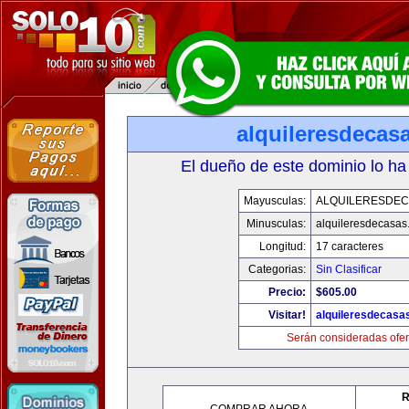
alquileresdecas
El dueño de este dominio lo ha
Mayusculas:
ALQUILERESDE
Minusculas:
alquileresdecasas
Longitud:
17 caracteres
Categorias:
Sin Clasificar
Precio:
$605.00
Visitar!
alquileresdecasa
Serán consideradas ofer
R