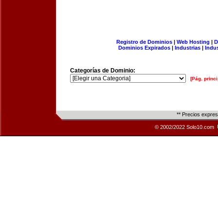
Registro de Dominios
|
Web Hosting
|
D
Dominios Expirados
|
Industrias
|
Indu
Categorías de Dominio:
[Pág. princi
** Precios expre
© 2002/2022 Solo10.com