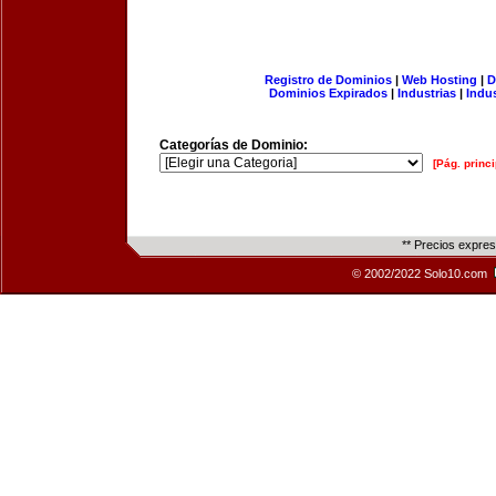
Registro de Dominios
|
Web Hosting
|
D
Dominios Expirados
|
Industrias
|
Indu
Categorías de Dominio:
[Pág. princi
** Precios expre
© 2002/2022 Solo10.com