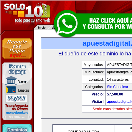
apuestadigita
El dueño de este dominio lo ha
Mayusculas:
APUESTADIGI
Minusculas:
apuestadigital
Longitud:
14 caracteres
Categorias:
Sin Clasificar
Precio:
$7,500.00
Visitar!
apuestadigital
Serán consideradas ofer
R