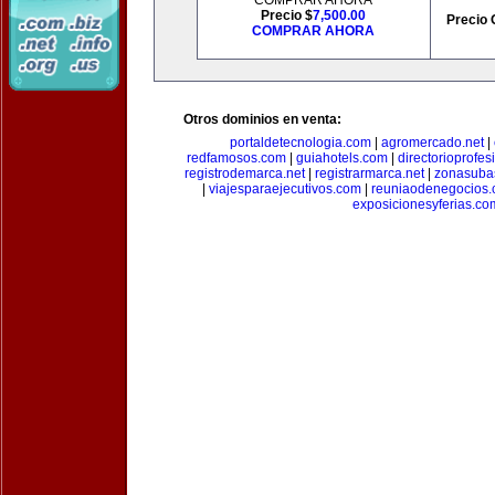
COMPRAR AHORA
Precio $
7,500.00
Precio 
COMPRAR AHORA
Otros dominios en venta:
portaldetecnologia.com
|
agromercado.net
|
redfamosos.com
|
guiahotels.com
|
directorioprofes
registrodemarca.net
|
registrarmarca.net
|
zonasuba
|
viajesparaejecutivos.com
|
reuniaodenegocios
exposicionesyferias.co