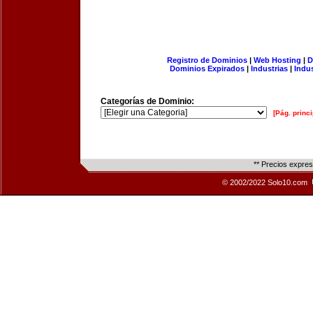
Registro de Dominios
|
Web Hosting
|
D
Dominios Expirados
|
Industrias
|
Indu
Categorías de Dominio:
[Pág. princi
** Precios expre
© 2002/2022 Solo10.com