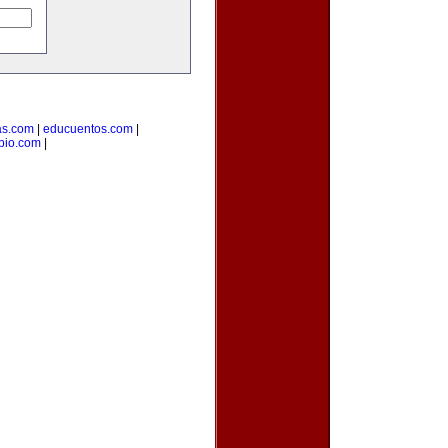
as.com
|
educuentos.com
|
pio.com
|