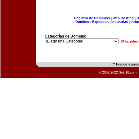
Registro de Dominios
|
Web Hosting
|
D
Dominios Expirados
|
Industrias
|
Indu
Categorías de Dominio:
[Pág. princi
** Precios expre
© 2002/2022 Solo10.com