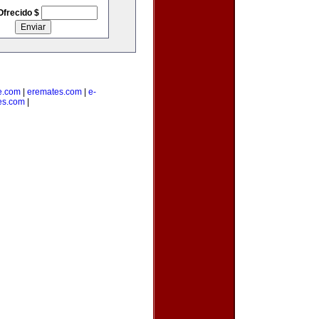
Ofrecido $
e.com
|
eremates.com
|
e-
es.com
|